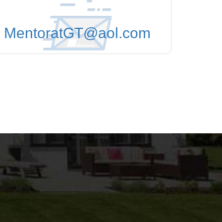
MentoratGT@aol.com